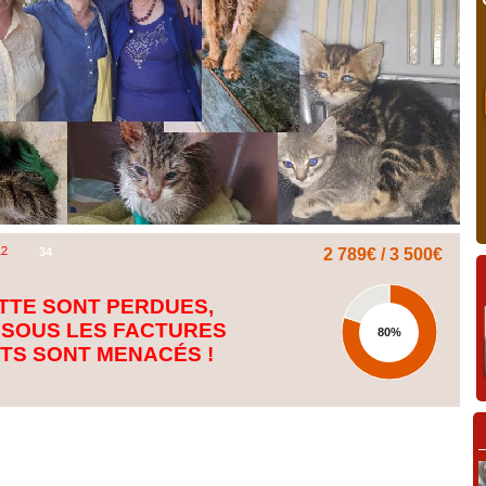
12
34
2 789€ / 3 500€
ETTE SONT PERDUES,
 SOUS LES FACTURES
80%
ATS SONT MENACÉS !