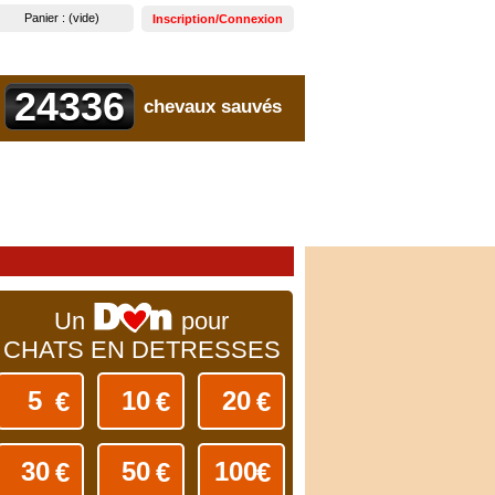
Panier :
(vide)
Inscription/Connexion
24336
chevaux sauvés
Un
pour
CHATS EN DETRESSES
€
€
€
€
€
€